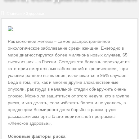
КМW вновь на службе нацистов
Украина обсуждает с Казахстаном закупку российских
Главная
Здоровье
комплектующих
Нам очень повезет, если мы избежим нападения США на Иран
Рак молочной железы – самое распространенное
онкологическое заболевание среди женщин. Ежегодно в
Оппозиция Байдену сплачивает ряды и консолидируется
мире диагностируется более миллиона новых случаев, 65
тысяч из них – в России. Сегодня эта болезнь переходит из
2024-й: год восстановления или нестабильности?
категории смертельных заболеваний в хроническиеи, при
условии раннего выявления, излечивается в 95% случаев.
Беда в том, что, как и многие другие злокачественные
опухоли, рак груди в начальной стадии обнаружить очень
сложно. Можно ли защититься от этого недуга, кто в группе
риска, и что делать, если избежать болезни не удалось, в
преддверии Всемирного днем борьбы с раком груди
рассказали эксперты благотворительной программы
«Женское здоровье».
Основные факторы риска