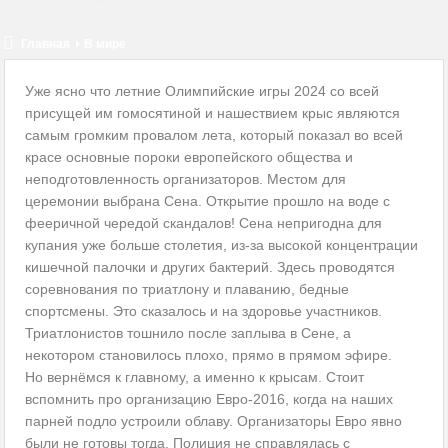
КМW вновь на службе нацистов
Украина обсуждает с Казахстаном закупку российских
Главная
В мире
комплектующих
Уже ясно что летние Олимпийские игры 2024 со всей
присущей им гомосятиной и нашествием крыс являются
Нам очень повезет, если мы избежим нападения США на Иран
самым громким провалом лета, который показал во всей
красе основные пороки европейского общества и
Оппозиция Байдену сплачивает ряды и консолидируется
неподготовленность организаторов. Местом для
2024-й: год восстановления или нестабильности?
церемонии выбрана Сена. Открытие прошло на воде с
фееричной чередой скандалов! Сена непригодна для
купания уже больше столетия, из-за высокой концентрации
кишечной палочки и других бактерий. Здесь проводятся
соревнования по триатлону и плаванию, бедные
спортсмены. Это сказалось и на здоровье участников.
Триатлонистов тошнило после заплыва в Сене, а
некотором становилось плохо, прямо в прямом эфире.
Но вернёмся к главному, а именно к крысам. Стоит
вспомнить про организацию Евро-2016, когда на наших
парней подло устроили облаву. Организаторы Евро явно
были не готовы тогда. Полиция не справлялась с