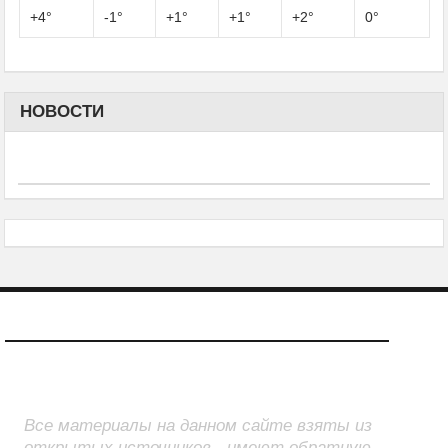
+
4°
-1°
+
1°
+
1°
+
2°
0°
НОВОСТИ
О САЙТЕ
Все материалы на данном сайте взяты из
открытых источников - имеют обратную