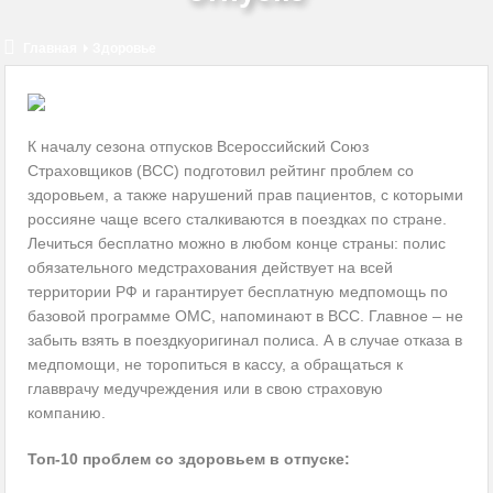
КМW вновь на службе нацистов
Украина обсуждает с Казахстаном закупку российских
Главная
Здоровье
комплектующих
Нам очень повезет, если мы избежим нападения США на Иран
К началу сезона отпусков Всероссийский Союз
Страховщиков (ВСС) подготовил рейтинг проблем со
Оппозиция Байдену сплачивает ряды и консолидируется
здоровьем, а также нарушений прав пациентов, с которыми
россияне чаще всего сталкиваются в поездках по стране.
2024-й: год восстановления или нестабильности?
Лечиться бесплатно можно в любом конце страны: полис
обязательного
медстрахования действует на всей
территории РФ и гарантирует бесплатную медпомощь по
базовой программе ОМС, напоминают в ВСС. Главное – не
забыть взять в поездкуоригинал полиса. А в случае отказа в
медпомощи, не торопиться в кассу, а обращаться к
главврачу медучреждения или в свою страховую
компанию.
Топ-10 проблем со здоровьем в отпуске: