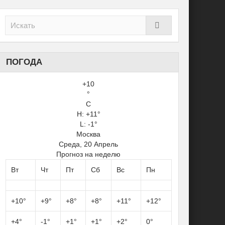
ПОГОДА
+
10
°
C
H:
+
11°
L: -1°
Москва
Среда, 20 Апрель
Прогноз на неделю
Вт
Чт
Пт
Сб
Вс
Пн
+
10°
+
9°
+
8°
+
8°
+
11°
+
12°
+
4°
-1°
+
1°
+
1°
+
2°
0°