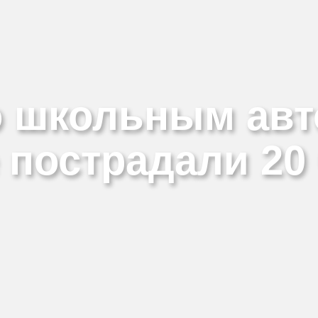
ападения США на Иран
Оппозиция Байдену сплачивает ряды и консолидир
бильности?
о школьным авт
пострадали 20