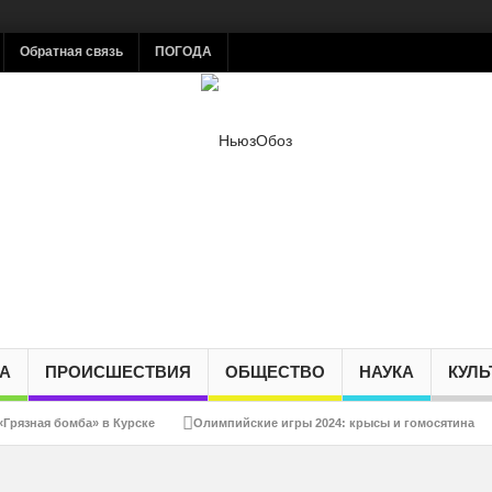
Обратная связь
ПОГОДА
А
ПРОИСШЕСТВИЯ
ОБЩЕСТВО
НАУКА
КУЛЬ
«Грязная бомба» в Курске
Олимпийские игры 2024: крысы и гомосятина
 русских детей!»
КМW вновь на службе нацистов
Украина обсуждает