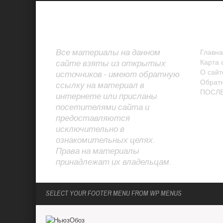
О САЙТЕ
СТР
Все материалы на данном
Главна
сайте взяты из открытых
Карта 
О сайт
источников - имеют обратную
Обратн
ссылку на материал в
ПОСЛ
интернете или присланы
посетителями сайта и
предоставляются
исключительно в
ознакомительных целях.
Права на материалы
принадлежат их владельцам.
SELECT YOUR FOOTER MENU FROM WP MENUS