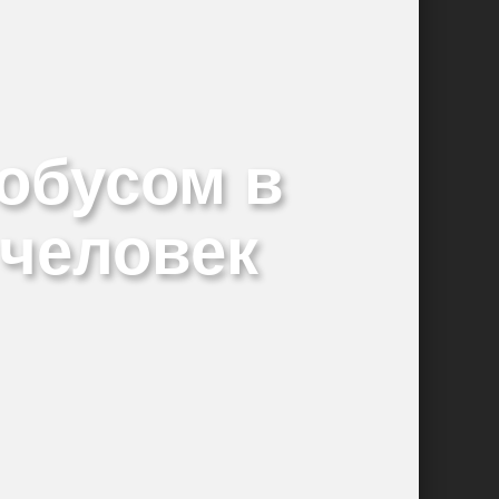
уется
обусом в
 человек