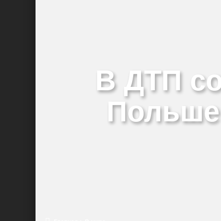
Нам очень повезет, если мы избежим н
2024-й: год восстановления или неста
В ДТП с
Польше 