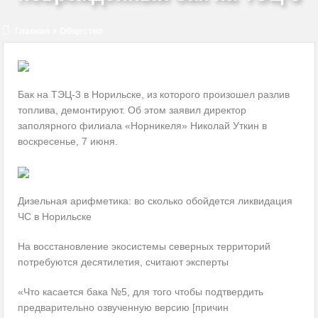
КМW вновь на службе нацистов
Украина обсуждает с Казахстаном закупку российских
Главная
Общество
комплектующих
Нам очень повезет, если мы избежим нападения США на Иран
Бак на ТЭЦ-3 в Норильске, из которого произошел разлив
топлива, демонтируют. Об этом заявил директор
Оппозиция Байдену сплачивает ряды и консолидируется
заполярного филиала «Норникеля» Николай Уткин в
воскресенье, 7 июня.
2024-й: год восстановления или нестабильности?
Дизельная арифметика: во сколько обойдется ликвидация
ЧС в Норильске
На восстановление экосистемы северных территорий
потребуются десятилетия, считают эксперты
«Что касается бака №5, для того чтобы подтвердить
предварительно озвученную версию [причин