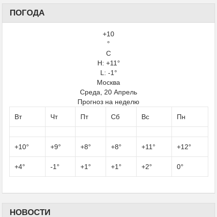
ПОГОДА
+
10
°
C
H:
+
11°
L: -1°
Москва
Среда, 20 Апрель
Прогноз на неделю
Вт
Чт
Пт
Сб
Вс
Пн
+
10°
+
9°
+
8°
+
8°
+
11°
+
12°
+
4°
-1°
+
1°
+
1°
+
2°
0°
НОВОСТИ