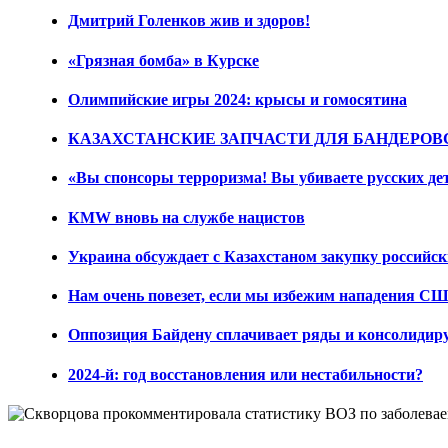
Дмитрий Голенков жив и здоров!
«Грязная бомба» в Курске
Олимпийские игры 2024: крысы и гомосятина
КАЗАХСТАНСКИЕ ЗАПЧАСТИ ДЛЯ БАНДЕРОВ
«Вы спонсоры терроризма! Вы убиваете русских де
КМW вновь на службе нацистов
Украина обсуждает с Казахстаном закупку россий
Нам очень повезет, если мы избежим нападения С
Оппозиция Байдену сплачивает ряды и консолидир
2024-й: год восстановления или нестабильности?