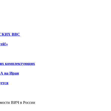
СКИХ ВВС
тей!»
ских комплектующих
ША на Иран
уется