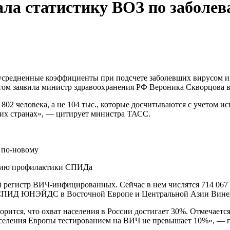
ла статистику ВОЗ по заболев
 усредненные коэффициенты при подсчете заболевших вирусом и
этом заявила министр здравоохранения РФ Вероника
Скворцова в 
 802 человека, а не 104 тыс., которые досчитываются с учетом 
гих странах», — цитирует министра ТАСС.
 по-новому
егию профилактики СПИДа
й регистр ВИЧ-инфицированных. Сейчас в нем числятся 714 067 
СПИД ЮНЭЙДС в Восточной Европе и Центральной Азии Виней
ится, что охват населения в России достигает 30%. Отмечается,
селения Европы тестированием на ВИЧ не превышает 10%», — г