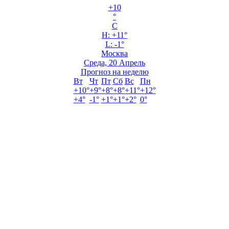
+
10
°
C
H:
+
11°
L: -1°
Москва
Среда, 20 Апрель
Прогноз на неделю
Вт
Чт
Пт
Сб
Вс
Пн
+
10°
+
9°
+
8°
+
8°
+
11°
+
12°
+
4°
-1°
+
1°
+
1°
+
2°
0°