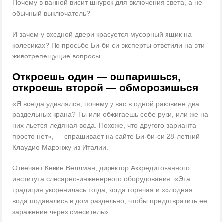
Почему в ванной висит шнурок для включения света, а не
обычный выключатель?
И зачем у входной двери красуется мусорный ящик на
колесиках? По просьбе Би-би-си эксперты ответили на эти
животрепещущие вопросы.
Откроешь один — ошпаришься,
откроешь второй — обморозишься
«Я всегда удивлялся, почему у вас в одной раковине два
раздельных крана? Ты или обжигаешь себе руки, или же на
них льется ледяная вода. Похоже, что другого варианта
просто нет», — спрашивает на сайте Би-би-си 28-летний
Клаудио Маронжу из Италии.
Отвечает Кевин Веллман, директор Аккредитованного
института слесарно-инженерного оборудования: «Эта
традиция укоренилась тогда, когда горячая и холодная
вода подавались в дом раздельно, чтобы предотвратить ее
заражение через смеситель».