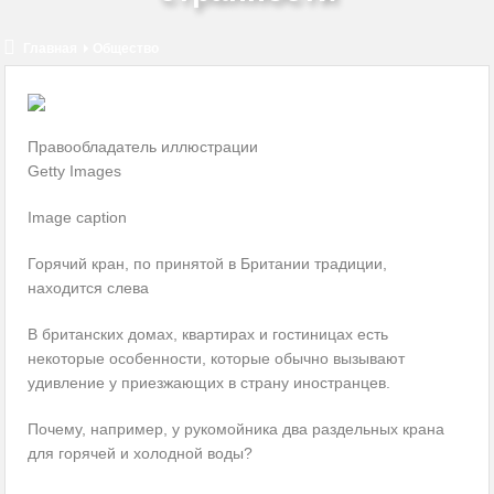
КМW вновь на службе нацистов
Украина обсуждает с Казахстаном закупку российских
Главная
Общество
комплектующих
Нам очень повезет, если мы избежим нападения США на Иран
Правообладатель иллюстрации
Getty Images
Оппозиция Байдену сплачивает ряды и консолидируется
Image caption
2024-й: год восстановления или нестабильности?
Горячий кран, по принятой в Британии традиции,
находится слева
В британских домах, квартирах и гостиницах есть
некоторые особенности,
которые обычно вызывают
удивление у приезжающих в страну иностранцев.
Почему, например, у рукомойника два раздельных крана
для горячей и холодной воды?