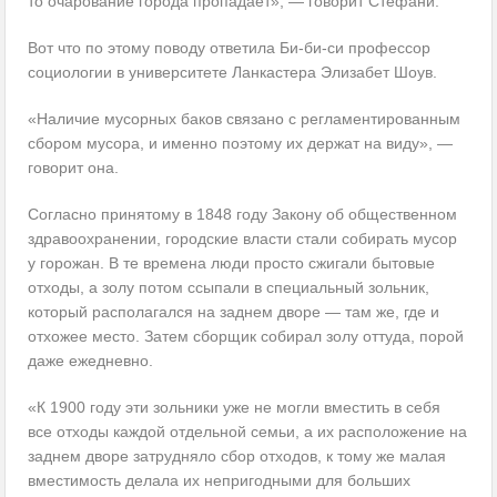
то очарование города пропадает», — говорит Стефани.
Вот что по этому поводу ответила Би-би-си профессор
социологии в университете Ланкастера Элизабет Шоув.
«Наличие мусорных баков связано с регламентированным
сбором мусора, и именно поэтому их держат на виду», —
говорит она.
Согласно принятому в 1848 году Закону об общественном
здравоохранении, городские власти стали собирать мусор
у горожан. В те времена люди просто сжигали бытовые
отходы, а золу потом ссыпали в специальный зольник,
который располагался на заднем дворе — там же, где и
отхожее место. Затем сборщик собирал золу оттуда, порой
даже ежедневно.
«К 1900 году эти зольники уже не могли вместить в себя
все отходы каждой отдельной семьи, а их расположение на
заднем дворе затрудняло сбор отходов, к тому же малая
вместимость делала их непригодными для больших