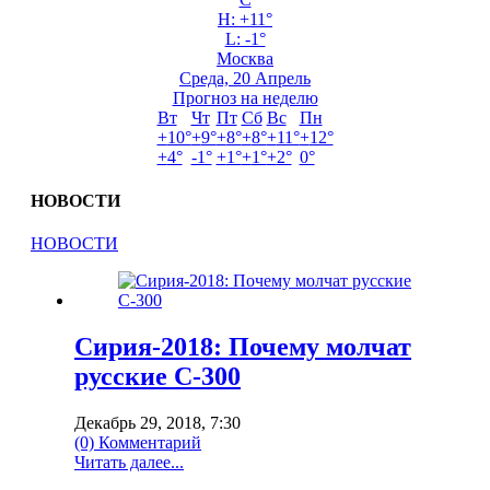
H:
+
11°
L: -1°
Москва
Среда, 20 Апрель
Прогноз на неделю
Вт
Чт
Пт
Сб
Вс
Пн
+
10°
+
9°
+
8°
+
8°
+
11°
+
12°
+
4°
-1°
+
1°
+
1°
+
2°
0°
НОВОСТИ
НОВОСТИ
Сирия-2018: Почему молчат
русские С-300
Декабрь 29, 2018, 7:30
(0) Комментарий
Читать далее...