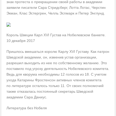
знак протеста о прекращении своей работы в академии
заявили писатели Сара Стридсберг, Лотта Лотас, Черстин
Экман, Клас Эстергрен, Челль Эспмарк и Петер Энглунд.
Король Швеции Карл XVI Густав на Нобелевском банкете.
10 декабря 2017
Пришлось вмешаться королю Карлу XVI Густаву. Как патрон
Шведской академии, он, изменив устав организации,
разрешил выходить из нее по собственному желанию. Это
поставило под угрозу деятельность Нобелевского комитета.
Ведь для кворума необходимы 12 голосов из 18. С учетом
ухода Катарины Фростенсон активных членов комитета
по литературе осталось только 11. От своих полномочий
также отказалась постоянный секретарь Шведской
академии Сара Даниус.
Литература без Нобеля