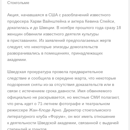
Стокгольме
Акция, начавшаяся в США с разоблачений известного
продюсера Харви Вайнштейна и актера Кевина Спейси,
докатилась и до Швеции. В ноябре прошлого года сразу 18
женщин обвинили известного деятеля культуры
в приставаниях. Из заявлений предполагаемых жертв
следует, что некоторые эпизоды домогательств
разворачивались в помещениях, принадлежащих
академии.
Шведская прокуратура провела предварительное
следствие и сообщила в середине марта, что некоторые
подозрения сняты из-за отсутствия доказательств или в
связи с истечением срока давности. Имя обвиняемого
официально не раскрывается, но местные СМИ полагают,
что речь идет о 71-летнем фотографе и театральном
режиссере Жан-Клоде Арно. Директор стокгольмского
литературного клуба «Форум», он мог иметь отношение
к деятельности Шведской академии, связанной с выдачей
стипендий и грантов.