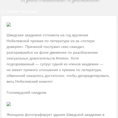
КМW вновь на службе нацистов
Украина обсуждает с Казахстаном закупку российских
Главная
Культура
комплектующих
Нам очень повезет, если мы избежим нападения США на Иран
Шведская академия отложила на год вручение
Нобелевской премии по литературе из-за «потери
Оппозиция Байдену сплачивает ряды и консолидируется
доверия». Причиной послужил секс-скандал,
разгоревшийся на фоне движения по разоблачению
2024-й: год восстановления или нестабильности?
сексуальных домогательств #metoo. Хотя
подозреваемый — супруг одной из членов академии —
не имеет прямого отношения к премии по литературе,
обвинений оказалось достаточно, чтобы дискредитировать
весь Нобелевский комитет.
Голливудский синдром
Женщина фотографирует здание Шведской академии в